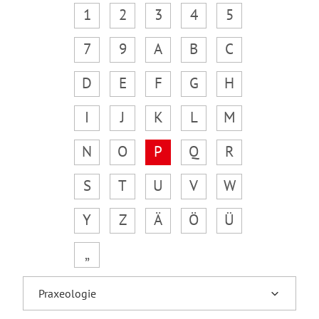
1
2
3
4
5
7
9
A
B
C
D
E
F
G
H
I
J
K
L
M
N
O
P
Q
R
S
T
U
V
W
Y
Z
Ä
Ö
Ü
„