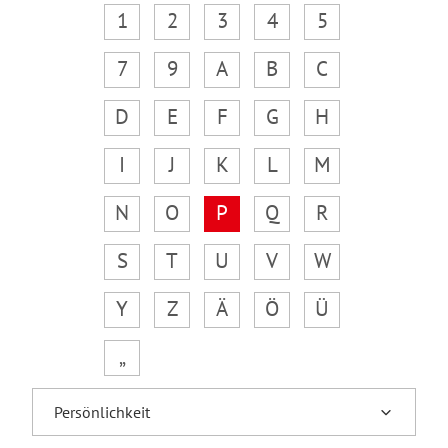
1
2
3
4
5
7
9
A
B
C
D
E
F
G
H
I
J
K
L
M
N
O
P
Q
R
S
T
U
V
W
Y
Z
Ä
Ö
Ü
„