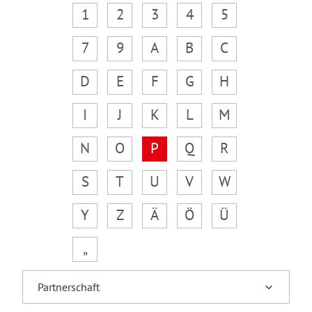
1
2
3
4
5
7
9
A
B
C
D
E
F
G
H
I
J
K
L
M
N
O
P
Q
R
S
T
U
V
W
Y
Z
Ä
Ö
Ü
„