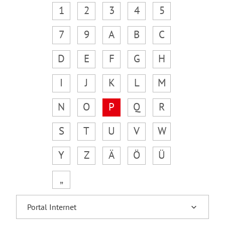
1
2
3
4
5
7
9
A
B
C
D
E
F
G
H
I
J
K
L
M
N
O
P
Q
R
S
T
U
V
W
Y
Z
Ä
Ö
Ü
„