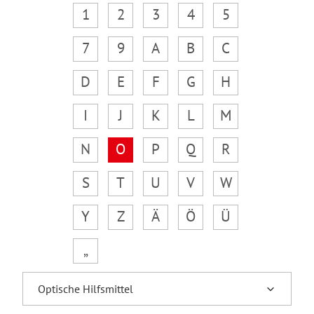
1
2
3
4
5
7
9
A
B
C
D
E
F
G
H
I
J
K
L
M
N
O
P
Q
R
S
T
U
V
W
Y
Z
Ä
Ö
Ü
„