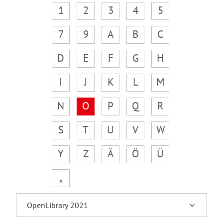
1
2
3
4
5
7
9
A
B
C
D
E
F
G
H
I
J
K
L
M
N
O
P
Q
R
S
T
U
V
W
Y
Z
Ä
Ö
Ü
„