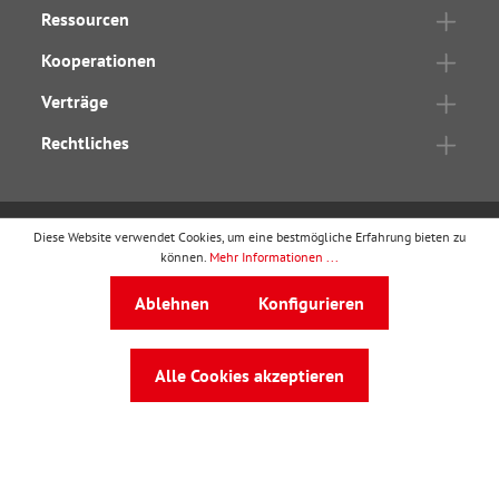
Ressourcen
Kooperationen
Verträge
Rechtliches
Diese Website verwendet Cookies, um eine bestmögliche Erfahrung bieten zu
wbv Publikation
ist ein Geschäftsbereich von
wbv
können.
Mehr Informationen ...
Media
Ablehnen
Konfigurieren
Auf dem Esch 4 · 33619 Bielefeld · Telefon
0521
91101-0
·
service@wbv.de
Alle Cookies akzeptieren
Folgen Sie uns auf: