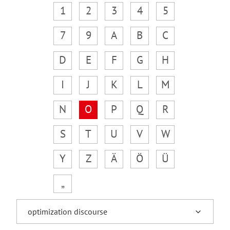
1
2
3
4
5
7
9
A
B
C
D
E
F
G
H
I
J
K
L
M
N
O
P
Q
R
S
T
U
V
W
Y
Z
Ä
Ö
Ü
„