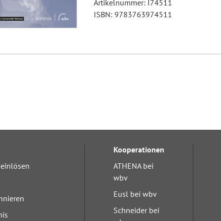
Artikelnummer: I74511
ISBN: 9783763974511
Kooperationen
einlösen
ATHENA bei
wbv
Eusl bei wbv
nnieren
Schneider bei
nis