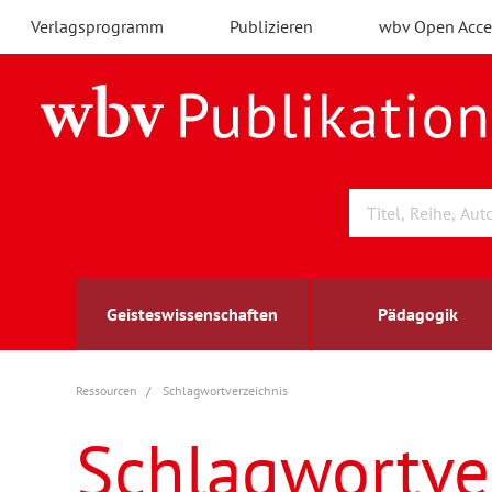
Verlagsprogramm
Publizieren
wbv Open Acce
Geisteswissenschaften
Pädagogik
Ressourcen
Schlagwortverzeichnis
Archäologie
Arbeitsmarktforschung
Berufs- und Wirtschaftspädagogik
Außenwirtschaft
berufsbildung
A
B
K
Schlagwortve