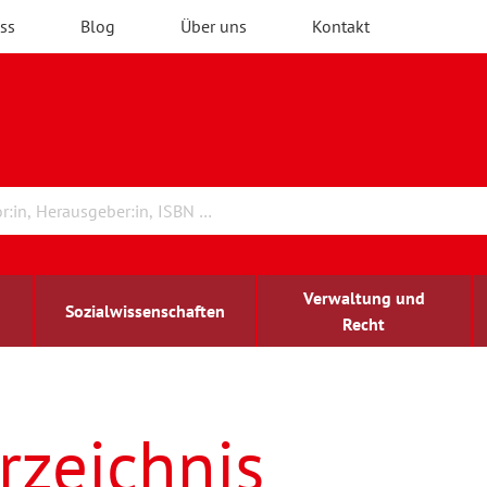
ss
Blog
Über uns
Kontakt
Verwaltung und
Sozialwissenschaften
Recht
rchitektur
ildungsforschung
irchenrecht
Erwachsenenbildung
blind-sehbehindert
rzeichnis