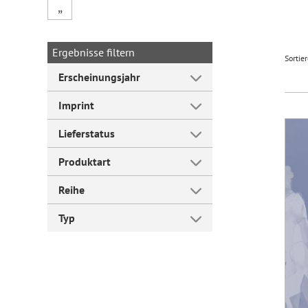
„
Forum Arbeitslehre
Ergebnisse filtern
Sortie
Erscheinungsjahr
Imprint
Lieferstatus
Produktart
Reihe
Typ