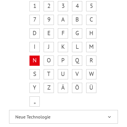
1
2
3
4
5
7
9
A
B
C
D
E
F
G
H
I
J
K
L
M
N
O
P
Q
R
S
T
U
V
W
Y
Z
Ä
Ö
Ü
„