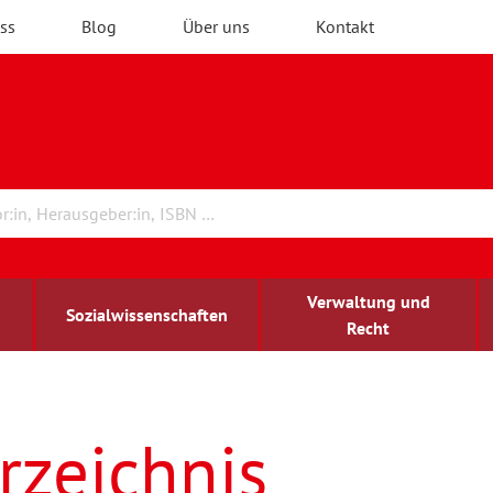
ss
Blog
Über uns
Kontakt
Verwaltung und
Sozialwissenschaften
Recht
rchitektur
ildungsforschung
irchenrecht
Erwachsenenbildung
blind-sehbehindert
rzeichnis