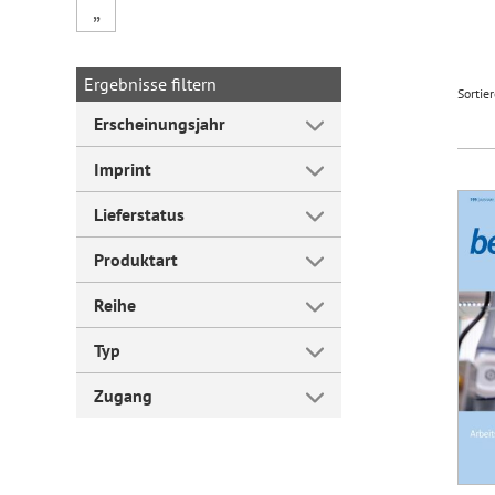
„
Forum Arbeitslehre
Ergebnisse filtern
Sortie
Erscheinungsjahr
Imprint
Lieferstatus
Produktart
Reihe
Typ
Zugang