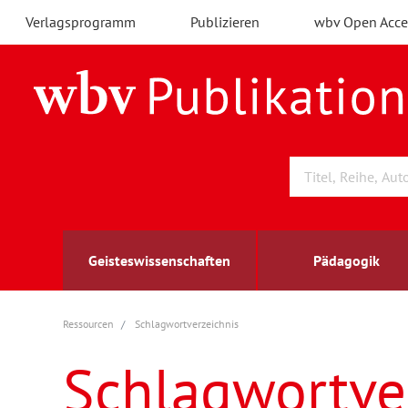
Verlagsprogramm
Publizieren
wbv Open Acce
Geisteswissenschaften
Pädagogik
Ressourcen
Schlagwortverzeichnis
Archäologie
Arbeitsmarktforschung
Berufs- und Wirtschaftspädagogik
Außenwirtschaft
berufsbildung
A
B
K
Schlagwortve