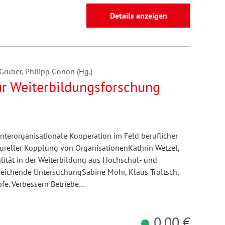
Details anzeigen
 Gruber, Philipp Gonon (Hg.)
ür Weiterbildungsforschung
 Interorganisationale Kooperation im Feld beruflicher
ktureller Kopplung von OrganisationenKathrin Wetzel,
tät in der Weiterbildung aus Hochschul- und
leichende UntersuchungSabine Mohr, Klaus Troltsch,
fe. Verbessern Betriebe…
0,00 €