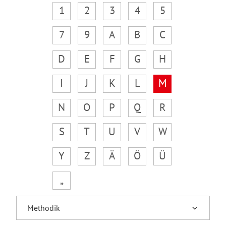
1
2
3
4
5
7
9
A
B
C
D
E
F
G
H
I
J
K
L
M
N
O
P
Q
R
S
T
U
V
W
Y
Z
Ä
Ö
Ü
„