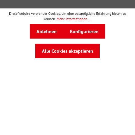
Diese Website verwendet Cookies, um eine bestmögliche Erfahrung bieten zu
können.
Mehr Informationen ...
wbv Publikation
ist ein Geschäftsbereich von
wbv
Media
Ablehnen
Konfigurieren
Auf dem Esch 4 · 33619 Bielefeld · Telefon
0521
91101-0
·
service@wbv.de
Alle Cookies akzeptieren
Folgen Sie uns auf: