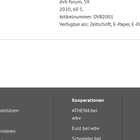
dvb forum, 59
2020, 60 S.
Artikelnummer: DVB2001
Verfügbar als: Zeitschrift, E-Paper, E-P
Kooperationen
einlösen
ATHENA bei
wbv
Eusl bei wbv
nnieren
Schneider bei