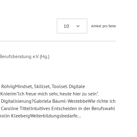
Artikel pro Seite
erufsberatung e.V. (Hg.)
öhrigMindset, Skillset, Toolset. Digitale
ierim"Ich freue mich sehr, heute hier zu sein".
 Digitalisierung?Gabriela Bäuml-WestebbeWie richte ich
Caroline TittelIntuitives Entscheiden in der Berufswahl
arolin KleebergWeiterbildungsbedarfe…