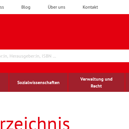
ss
Blog
Über uns
Kontakt
Verwaltung und
Sozialwissenschaften
Recht
rchitektur
ildungsforschung
irchenrecht
Erwachsenenbildung
blind-sehbehindert
rzeichnis