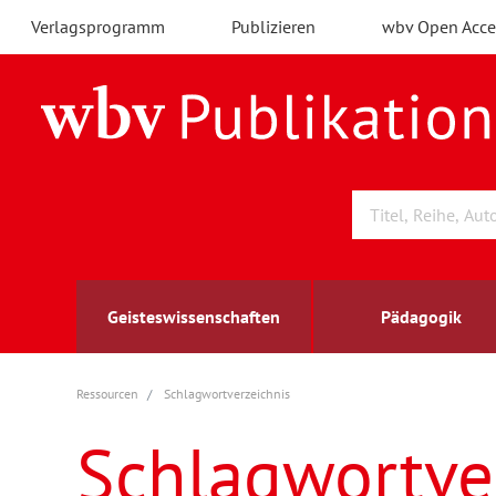
Verlagsprogramm
Publizieren
wbv Open Acce
Geisteswissenschaften
Pädagogik
Ressourcen
Schlagwortverzeichnis
Archäologie
Arbeitsmarktforschung
Berufs- und Wirtschaftspädagogik
Außenwirtschaft
berufsbildung
A
B
K
Schlagwortve