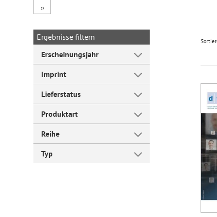
„
Forum Arbeitslehre
Ergebnisse filtern
Sortie
Erscheinungsjahr
Imprint
Lieferstatus
Produktart
Reihe
Typ