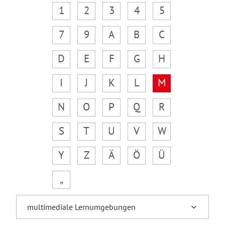
1
2
3
4
5
7
9
A
B
C
D
E
F
G
H
I
J
K
L
M
N
O
P
Q
R
S
T
U
V
W
Y
Z
Ä
Ö
Ü
„