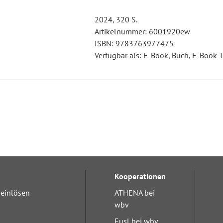
2024, 320 S.
Artikelnummer: 6001920ew
ISBN: 9783763977475
Verfügbar als: E-Book, Buch, E-Book-T
Kooperationen
einlösen
ATHENA bei
wbv
Eusl bei wbv