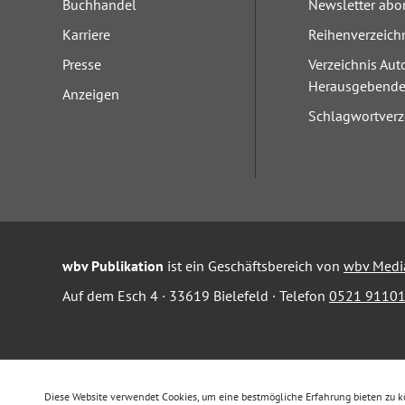
Buchhandel
Newsletter abo
Karriere
Reihenverzeich
Presse
Verzeichnis Aut
Herausgebend
Anzeigen
Schlagwortverz
wbv Publikation
ist ein Geschäftsbereich von
wbv Medi
Auf dem Esch 4 · 33619 Bielefeld · Telefon
0521 91101
Diese Website verwendet Cookies, um eine bestmögliche Erfahrung bieten zu 