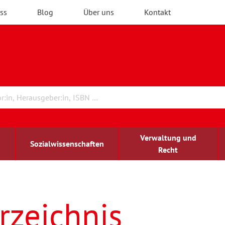
ss
Blog
Über uns
Kontakt
Verwaltung und
Sozialwissenschaften
Recht
rchitektur
ildungsforschung
irchenrecht
Erwachsenenbildung
blind-sehbehindert
rzeichnis