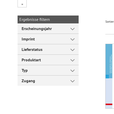
„
Forum Arbeitslehre
Ergebnisse filtern
Sortie
Erscheinungsjahr
Imprint
Lieferstatus
Produktart
Typ
Zugang