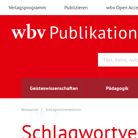
Verlagsprogramm
Publizieren
wbv Open Acce
Geisteswissenschaften
Pädagogik
Ressourcen
Schlagwortverzeichnis
Archäologie
Arbeitsmarktforschung
Berufs- und Wirtschaftspädagogik
Außenwirtschaft
berufsbildung
A
B
K
Schlagwortve