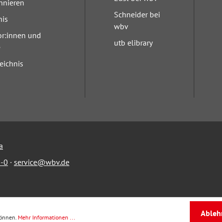
nnieren
Schneider bei
nis
wbv
or:innen und
utb elibrary
e
eichnis
a
-0
·
service@wbv.de
Ableh
können.
Mehr Informationen ...