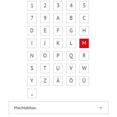
1
2
3
4
5
7
9
A
B
C
D
E
F
G
H
I
J
K
L
M
N
O
P
Q
R
S
T
U
V
W
Y
Z
Ä
Ö
Ü
„