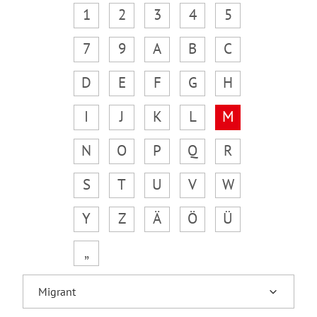
1
2
3
4
5
7
9
A
B
C
D
E
F
G
H
I
J
K
L
M
N
O
P
Q
R
S
T
U
V
W
Y
Z
Ä
Ö
Ü
„