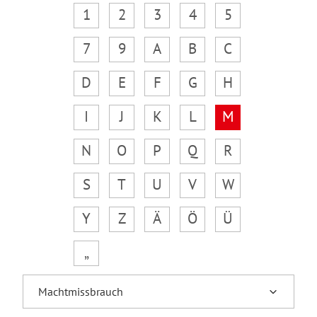
1
2
3
4
5
7
9
A
B
C
D
E
F
G
H
I
J
K
L
M
N
O
P
Q
R
S
T
U
V
W
Y
Z
Ä
Ö
Ü
„