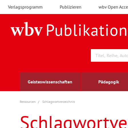
Verlagsprogramm
Publizieren
wbv Open Acce
Geisteswissenschaften
Pädagogik
Ressourcen
Schlagwortverzeichnis
Archäologie
Arbeitsmarktforschung
Berufs- und Wirtschaftspädagogik
Außenwirtschaft
berufsbildung
A
B
K
Schlagwortve