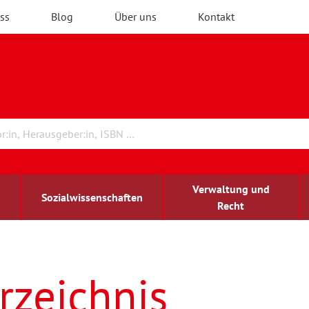
ss
Blog
Über uns
Kontakt
Verwaltung und
Sozialwissenschaften
Recht
rchitektur
ildungsforschung
irchenrecht
Erwachsenenbildung
blind-sehbehindert
rzeichnis