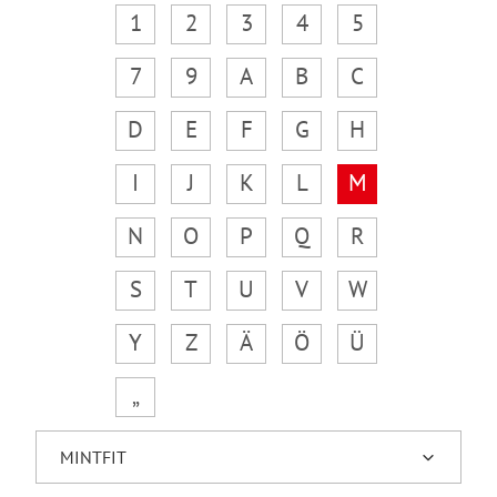
1
2
3
4
5
7
9
A
B
C
D
E
F
G
H
I
J
K
L
M
N
O
P
Q
R
S
T
U
V
W
Y
Z
Ä
Ö
Ü
„