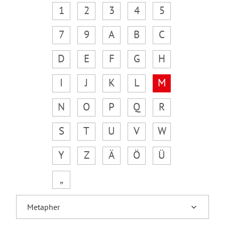
1
2
3
4
5
7
9
A
B
C
D
E
F
G
H
I
J
K
L
M
N
O
P
Q
R
S
T
U
V
W
Y
Z
Ä
Ö
Ü
„