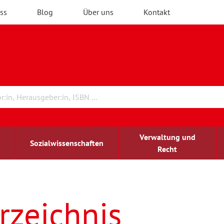
ss
Blog
Über uns
Kontakt
Verwaltung und
Sozialwissenschaften
Recht
rchitektur
ildungsforschung
irchenrecht
Erwachsenenbildung
blind-sehbehindert
rzeichnis