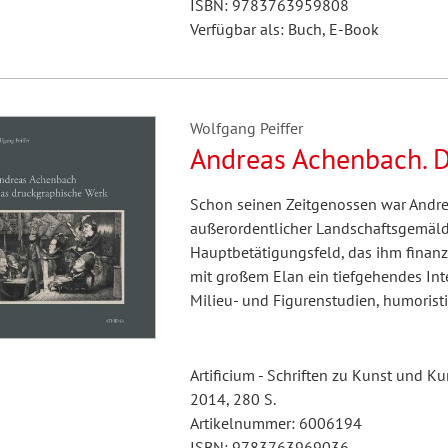
ISBN: 9783763959808
Verfügbar als: Buch, E-Book
Wolfgang Peiffer
Andreas Achenbach. 
Schon seinen Zeitgenossen war Andre
außerordentlicher Landschaftsgemälde
Hauptbetätigungsfeld, das ihm finanzi
mit großem Elan ein tiefgehendes Inte
Milieu- und Figurenstudien, humoris
Artificium - Schriften zu Kunst und K
2014, 280 S.
Artikelnummer: 6006194
ISBN: 9783763969036