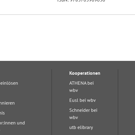
Kooperationen
einlösen
ATHENA bei
wbv
Eusl bei wbv
nnieren
Schneider bei
nis
wbv
or:innen und
utb elibrary
e