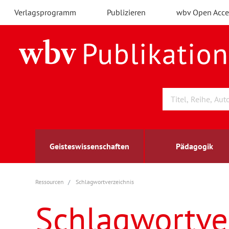
Verlagsprogramm
Publizieren
wbv Open Acce
Geisteswissenschaften
Pädagogik
Ressourcen
Schlagwortverzeichnis
Archäologie
Arbeitsmarktforschung
Berufs- und Wirtschaftspädagogik
Außenwirtschaft
berufsbildung
A
B
K
Schlagwortve