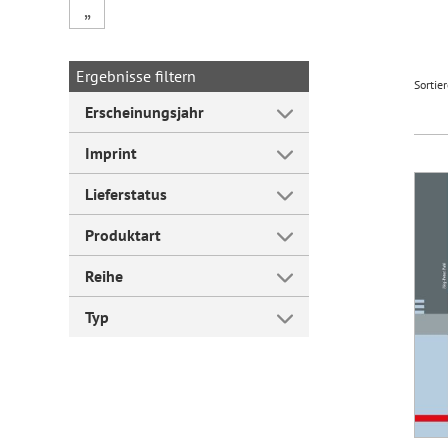
„
Forum Arbeitslehre
Ergebnisse filtern
Sortie
Erscheinungsjahr
Imprint
Lieferstatus
Produktart
Reihe
Typ