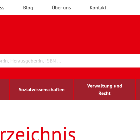
ss
Blog
Über uns
Kontakt
Verwaltung und
Sozialwissenschaften
Recht
rchitektur
ildungsforschung
irchenrecht
Erwachsenenbildung
blind-sehbehindert
rzeichnis