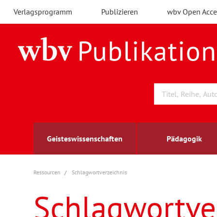
Verlagsprogramm
Publizieren
wbv Open Acce
Geisteswissenschaften
Pädagogik
Ressourcen
Schlagwortverzeichnis
Archäologie
Arbeitsmarktforschung
Berufs- und Wirtschaftspädagogik
Außenwirtschaft
berufsbildung
A
B
K
Schlagwortve