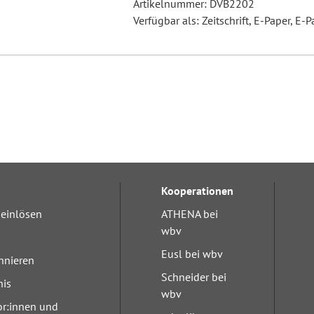
Artikelnummer: DVB2202
Verfügbar als: Zeitschrift, E-Paper, E-P
Kooperationen
einlösen
ATHENA bei
wbv
Eusl bei wbv
nnieren
Schneider bei
nis
wbv
or:innen und