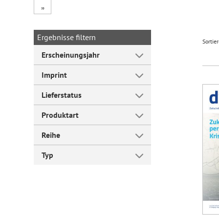
„
Forum Arbeitslehre
Ergebnisse filtern
Sortie
Erscheinungsjahr
Imprint
Lieferstatus
Produktart
Reihe
Typ