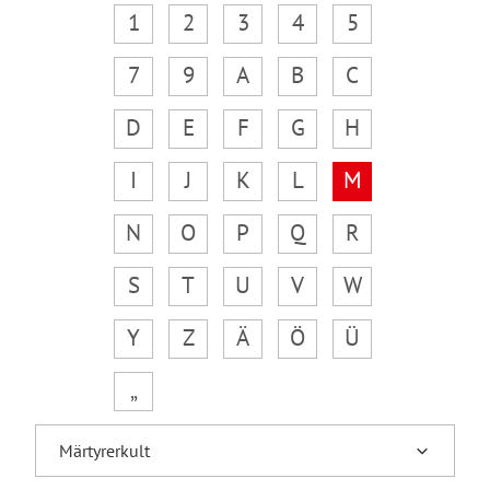
1
2
3
4
5
7
9
A
B
C
D
E
F
G
H
I
J
K
L
M
N
O
P
Q
R
S
T
U
V
W
Y
Z
Ä
Ö
Ü
„