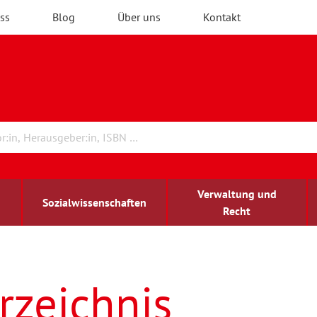
ss
Blog
Über uns
Kontakt
Verwaltung und
Sozialwissenschaften
Recht
rchitektur
ildungsforschung
irchenrecht
Erwachsenenbildung
blind-sehbehindert
rzeichnis