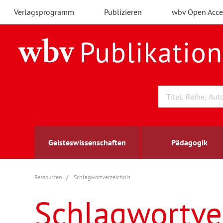
Verlagsprogramm
Publizieren
wbv Open Acce
Geisteswissenschaften
Pädagogik
Ressourcen
Schlagwortverzeichnis
Archäologie
Arbeitsmarktforschung
Berufs- und Wirtschaftspädagogik
Außenwirtschaft
berufsbildung
A
B
K
Schlagwortve