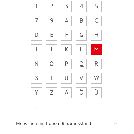
1
2
3
4
5
7
9
A
B
C
D
E
F
G
H
I
J
K
L
M
N
O
P
Q
R
S
T
U
V
W
Y
Z
Ä
Ö
Ü
„