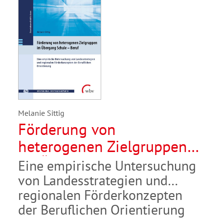
Melanie Sittig
Förderung von
heterogenen Zielgruppen
im Übergang Schule –
Eine empirische Untersuchung
Beruf
von Landesstrategien und
regionalen Förderkonzepten
der Beruflichen Orientierung