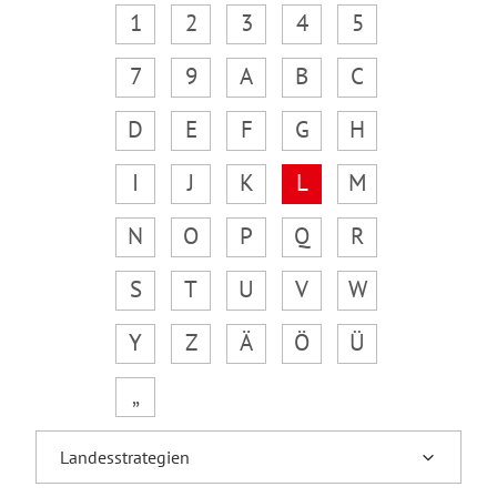
1
2
3
4
5
7
9
A
B
C
D
E
F
G
H
I
J
K
L
M
N
O
P
Q
R
S
T
U
V
W
Y
Z
Ä
Ö
Ü
„