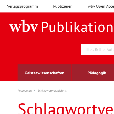
Verlagsprogramm
Publizieren
wbv Open Acce
Geisteswissenschaften
Pädagogik
Ressourcen
Schlagwortverzeichnis
Archäologie
Arbeitsmarktforschung
Berufs- und Wirtschaftspädagogik
Außenwirtschaft
berufsbildung
A
B
K
Schlagwortve