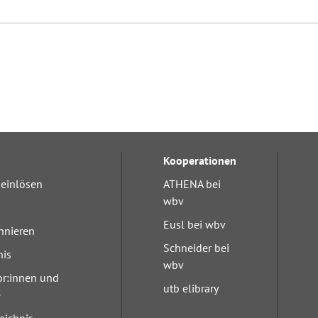
Kooperationen
einlösen
ATHENA bei
wbv
Eusl bei wbv
nnieren
Schneider bei
nis
wbv
or:innen und
utb elibrary
e