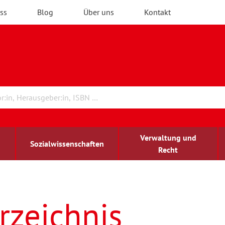
ss
Blog
Über uns
Kontakt
Verwaltung und
Sozialwissenschaften
Recht
rchitektur
ildungsforschung
irchenrecht
Erwachsenenbildung
blind-sehbehindert
rzeichnis