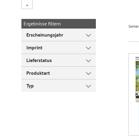
„
Forum Arbeitslehre
Ergebnisse filtern
Sortie
Erscheinungsjahr
Imprint
Lieferstatus
Produktart
Typ