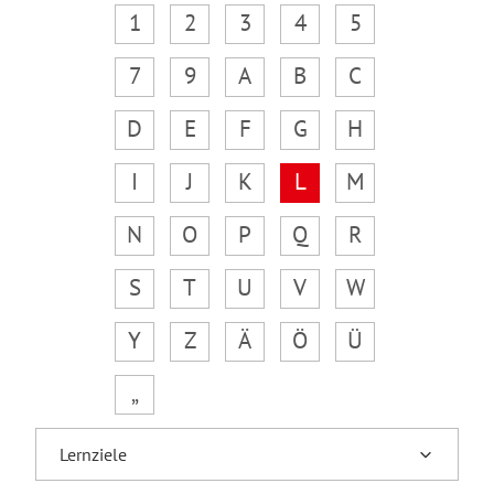
1
2
3
4
5
7
9
A
B
C
D
E
F
G
H
I
J
K
L
M
N
O
P
Q
R
S
T
U
V
W
Y
Z
Ä
Ö
Ü
„