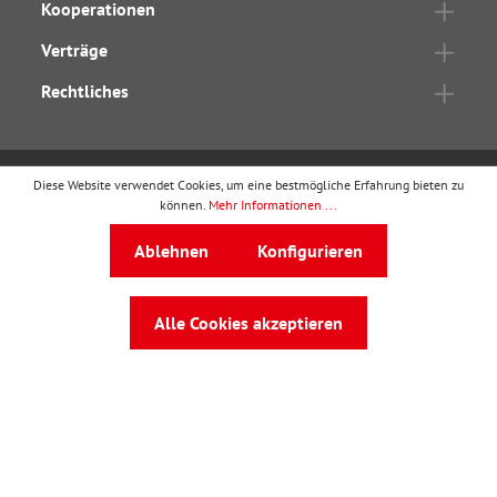
Kooperationen
Verträge
Rechtliches
Diese Website verwendet Cookies, um eine bestmögliche Erfahrung bieten zu
wbv Publikation
ist ein Geschäftsbereich von
wbv
können.
Mehr Informationen ...
Media
Ablehnen
Konfigurieren
Auf dem Esch 4 · 33619 Bielefeld · Telefon
0521
91101-0
·
service@wbv.de
Alle Cookies akzeptieren
Folgen Sie uns auf: