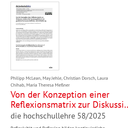
Philipp McLean, May Jehle, Christian Dorsch, Laura
Chihab, Maria Theresa Meßner
Von der Konzeption einer
Reflexionsmatrix zur Diskussi
struktureller Spannungsfelder
die hochschullehre 58/2025
in der
Reflexivität und Reflexion bilden kontinuierliche,