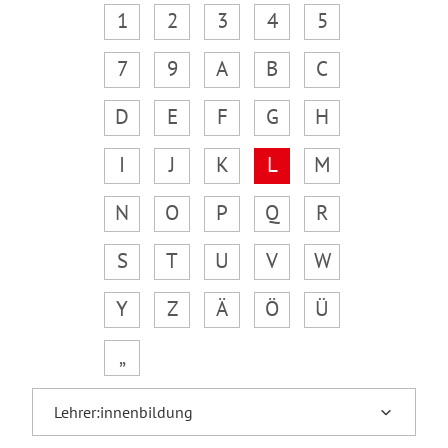
1
2
3
4
5
7
9
A
B
C
D
E
F
G
H
I
J
K
L
M
N
O
P
Q
R
S
T
U
V
W
Y
Z
Ä
Ö
Ü
„