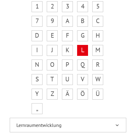
1
2
3
4
5
7
9
A
B
C
D
E
F
G
H
I
J
K
L
M
N
O
P
Q
R
S
T
U
V
W
Y
Z
Ä
Ö
Ü
„