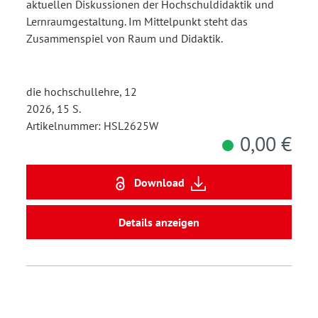
zur Lernraumentwicklung
aktuellen Diskussionen der Hochschuldidaktik und
Lernraumgestaltung. Im Mittelpunkt steht das
Zusammenspiel von Raum und Didaktik.
die hochschullehre, 12
2026, 15 S.
Artikelnummer: HSL2625W
0,00 €
Download
Details anzeigen