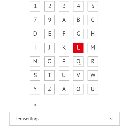
1
2
3
4
5
7
9
A
B
C
D
E
F
G
H
I
J
K
L
M
N
O
P
Q
R
S
T
U
V
W
Y
Z
Ä
Ö
Ü
„