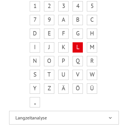
1
2
3
4
5
7
9
A
B
C
D
E
F
G
H
I
J
K
L
M
N
O
P
Q
R
S
T
U
V
W
Y
Z
Ä
Ö
Ü
„