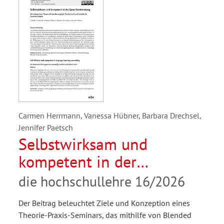
Carmen Herrmann, Vanessa Hübner, Barbara Drechsel,
Jennifer Paetsch
Selbstwirksam und
kompetent in der
Sprachlernberatung. Ein
die hochschullehre 16/2026
innovatives Theorie-
Der Beitrag beleuchtet Ziele und Konzeption eines
Praxis-Konzept für
Theorie-Praxis-Seminars, das mithilfe von Blended