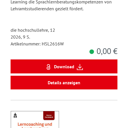
Studierende und
Learning die Sprachlernberatungskompetenzen von
Lehramtsstudierenden gezielt fördert.
schulische Lerntutor:innen
die hochschullehre, 12
2026, 9 S.
Artikelnummer: HSL2616W
0,00 €
Download
Details anzeigen