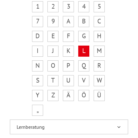
1
2
3
4
5
7
9
A
B
C
D
E
F
G
H
I
J
K
L
M
N
O
P
Q
R
S
T
U
V
W
Y
Z
Ä
Ö
Ü
„