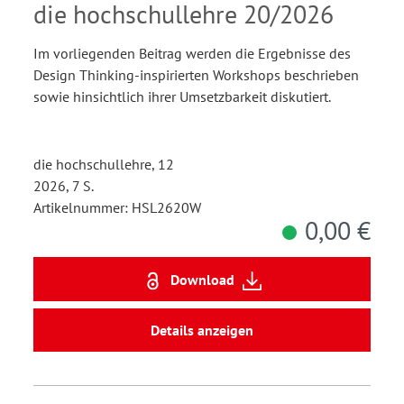
Impulse zur Steigerung der
die hochschullehre 20/2026
Reflexionstiefe
Im vorliegenden Beitrag werden die Ergebnisse des
Design Thinking-inspirierten Workshops beschrieben
sowie hinsichtlich ihrer Umsetzbarkeit diskutiert.
die hochschullehre, 12
2026, 7 S.
Artikelnummer: HSL2620W
0,00 €
Download
Details anzeigen