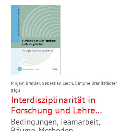
Mirjam Braßler, Sebastian Lerch, Simone Brandstädter
(Hg.)
Interdisziplinarität in
Forschung und Lehre
gestalten
Bedingungen, Teamarbeit,
Räume, Methoden