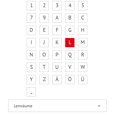
1
2
3
4
5
7
9
A
B
C
D
E
F
G
H
I
J
K
L
M
N
O
P
Q
R
S
T
U
V
W
Y
Z
Ä
Ö
Ü
„