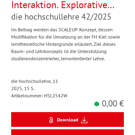
Interaktion. Explorative
Evaluation eines Raum-
die hochschullehre 42/2025
und Lehrkonzepts im
Im Beitrag werden das SCALEUP-Konzept, dessen
Hinblick auf Studierenden-
Modifikation für die Umsetzung an der FH Kiel sowie
Lehrenden-Interaktion
lerntheoretische Hintergründe erläutert. Ziel dieses
Raum- und Lehrkonzepts ist die Unterstützung
studierendenzentrierter, lernorientierter Lehre.
die hochschullehre, 11
2025, 15 S.
Artikelnummer: HSL2542W
0,00 €
Download