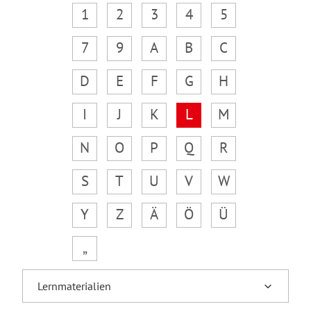
1
2
3
4
5
7
9
A
B
C
D
E
F
G
H
I
J
K
L
M
N
O
P
Q
R
S
T
U
V
W
Y
Z
Ä
Ö
Ü
„