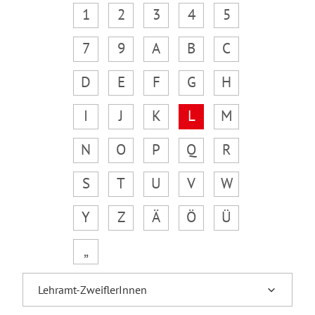
1
2
3
4
5
7
9
A
B
C
D
E
F
G
H
I
J
K
L
M
N
O
P
Q
R
S
T
U
V
W
Y
Z
Ä
Ö
Ü
„