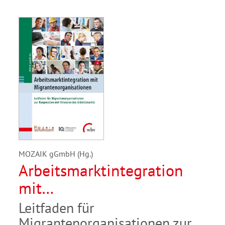
MOZAIK gGmbH (Hg.)
Arbeitsmarktintegration
mit
Migrantenorganisationen
Leitfaden für
Migrantenorganisationen zur