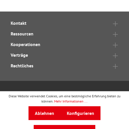
Kontakt
Ressourcen
Kooperationen
Verträge
Rechtliches
wbv Publikation
ist ein Geschäftsbereich von
wbv
Diese Website verwendet Cookies, um eine bestmögliche Erfahrung bieten zu
können.
Mehr Informationen ...
Media
Auf dem Esch 4 · 33619 Bielefeld · Telefon
0521
Ablehnen
Konfigurieren
91101-0
·
service@wbv.de