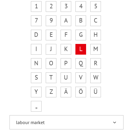
1
2
3
4
5
7
9
A
B
C
D
E
F
G
H
I
J
K
L
M
N
O
P
Q
R
S
T
U
V
W
Y
Z
Ä
Ö
Ü
„