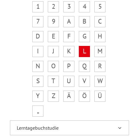
1
2
3
4
5
7
9
A
B
C
D
E
F
G
H
I
J
K
L
M
N
O
P
Q
R
S
T
U
V
W
Y
Z
Ä
Ö
Ü
„