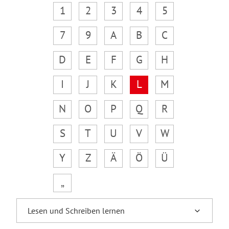
1
2
3
4
5
7
9
A
B
C
D
E
F
G
H
I
J
K
L
M
N
O
P
Q
R
S
T
U
V
W
Y
Z
Ä
Ö
Ü
„