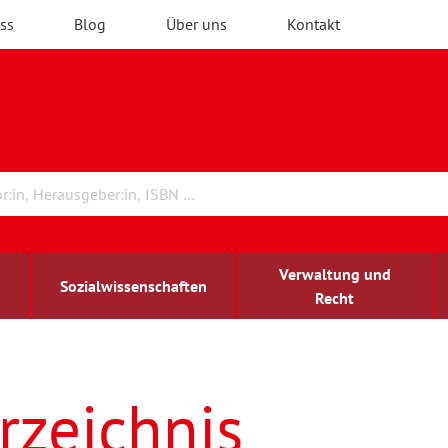
ss
Blog
Über uns
Kontakt
Verwaltung und
Sozialwissenschaften
Recht
rchitektur
ildungsforschung
irchenrecht
Erwachsenenbildung
blind-sehbehindert
rzeichnis