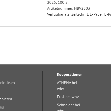
2025, 100 S.
Artikelnummer: HBV2503
Verfügbar als: Zeitschrift, E-Paper, E-P
Kooperationen
einlösen
ATHENA bei
wbv
Eusl bei wbv
nnieren
Schneider bei
nis
wbv