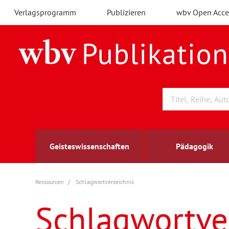
Verlagsprogramm
Publizieren
wbv Open Acce
Geisteswissenschaften
Pädagogik
Ressourcen
Schlagwortverzeichnis
Archäologie
Arbeitsmarktforschung
Berufs- und Wirtschaftspädagogik
Außenwirtschaft
berufsbildung
A
B
K
Schlagwortve