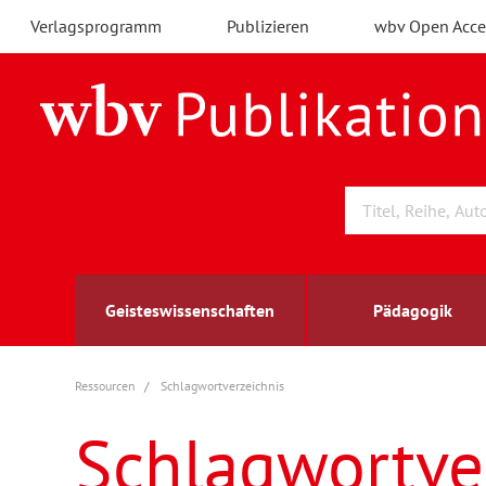
Verlagsprogramm
Publizieren
wbv Open Acce
Geisteswissenschaften
Pädagogik
Ressourcen
Schlagwortverzeichnis
Archäologie
Arbeitsmarktforschung
Berufs- und Wirtschaftspädagogik
Außenwirtschaft
berufsbildung
A
B
K
Schlagwortve