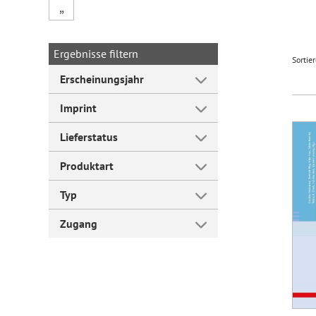
„
Forum Arbeitslehre
Ergebnisse filtern
Sortie
Erscheinungsjahr
Imprint
Lieferstatus
Produktart
Typ
Zugang