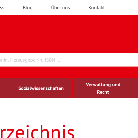
ss
Blog
Über uns
Kontakt
Verwaltung und
Sozialwissenschaften
Recht
rchitektur
ildungsforschung
irchenrecht
Erwachsenenbildung
blind-sehbehindert
rzeichnis