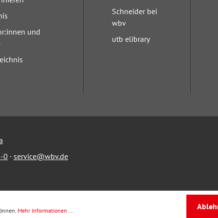
Schneider bei
nis
wbv
or:innen und
utb elibrary
e
eichnis
a
-0
·
service@wbv.de
Ableh
können.
Mehr Informationen ...