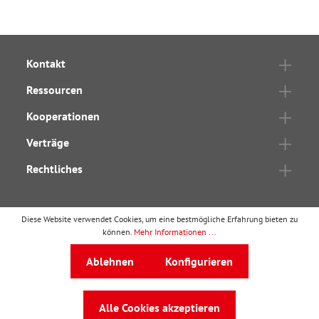
Kontakt
Ressourcen
Kooperationen
Verträge
Rechtliches
Diese Website verwendet Cookies, um eine bestmögliche Erfahrung bieten zu
können.
Mehr Informationen ...
wbv Publikation
ist ein Geschäftsbereich von
wbv
Media
Ablehnen
Konfigurieren
Auf dem Esch 4 · 33619 Bielefeld · Telefon
0521
91101-0
·
service@wbv.de
Alle Cookies akzeptieren