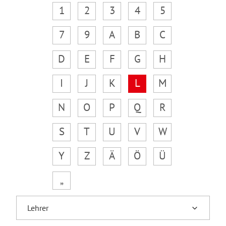
1
2
3
4
5
7
9
A
B
C
D
E
F
G
H
I
J
K
L
M
N
O
P
Q
R
S
T
U
V
W
Y
Z
Ä
Ö
Ü
„