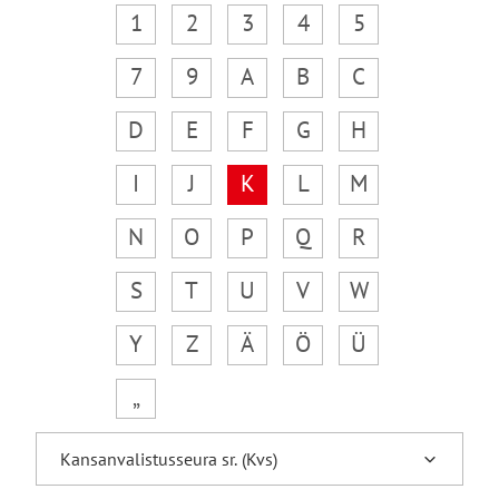
1
2
3
4
5
7
9
A
B
C
D
E
F
G
H
I
J
K
L
M
N
O
P
Q
R
S
T
U
V
W
Y
Z
Ä
Ö
Ü
„