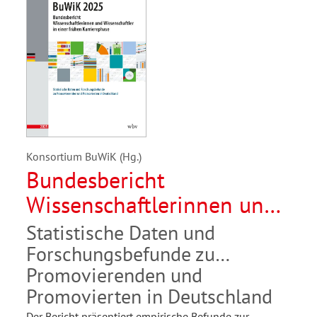
Konsortium BuWiK (Hg.)
Bundesbericht
Wissenschaftlerinnen und
Wissenschaftler in einer
Statistische Daten und
frühen Karrierephase 2025
Forschungsbefunde zu
Promovierenden und
Promovierten in Deutschland
Der Bericht präsentiert empirische Befunde zur