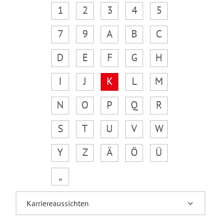
1
2
3
4
5
7
9
A
B
C
D
E
F
G
H
I
J
K
L
M
N
O
P
Q
R
S
T
U
V
W
Y
Z
Ä
Ö
Ü
„