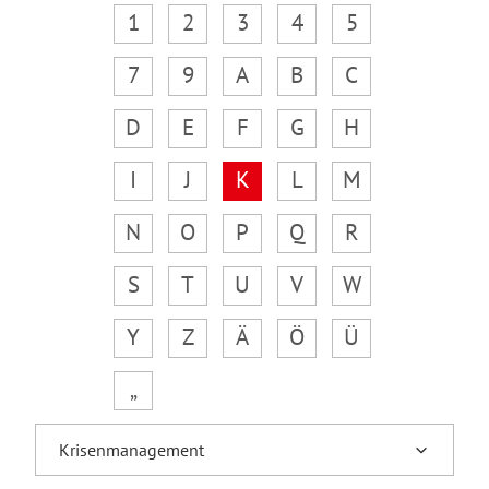
1
2
3
4
5
7
9
A
B
C
D
E
F
G
H
I
J
K
L
M
N
O
P
Q
R
S
T
U
V
W
Y
Z
Ä
Ö
Ü
„