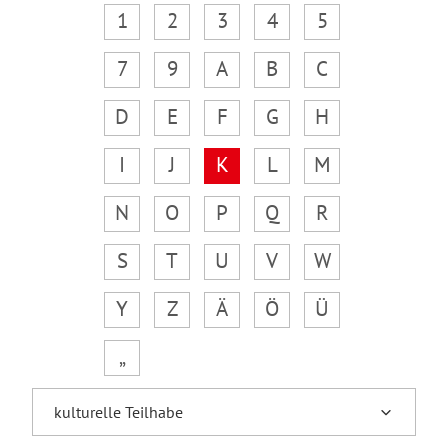
1
2
3
4
5
7
9
A
B
C
D
E
F
G
H
I
J
K
L
M
N
O
P
Q
R
S
T
U
V
W
Y
Z
Ä
Ö
Ü
„