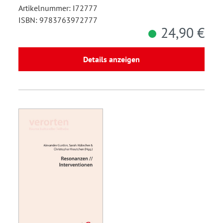
Artikelnummer: I72777
ISBN: 9783763972777
24,90 €
Details anzeigen