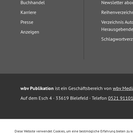
Buchhandel
Newsletter abo
Karriere
Reihenverzeich
Presse
Verzeichnis Aut
Herausgebend
Anzeigen
Schlagwortverz
wbv Publikation
ist ein Geschäftsbereich von
wbv Medi
Auf dem Esch 4 · 33619 Bielefeld · Telefon
0521 91101
Diese Website verwendet Cookies, um eine bestmögliche Erfahrung bieten zu 