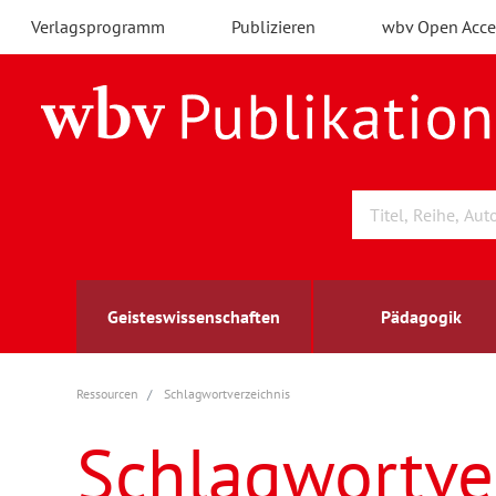
Verlagsprogramm
Publizieren
wbv Open Acce
Geisteswissenschaften
Pädagogik
Ressourcen
Schlagwortverzeichnis
Archäologie
Arbeitsmarktforschung
Berufs- und Wirtschaftspädagogik
Außenwirtschaft
berufsbildung
A
B
K
Schlagwortve