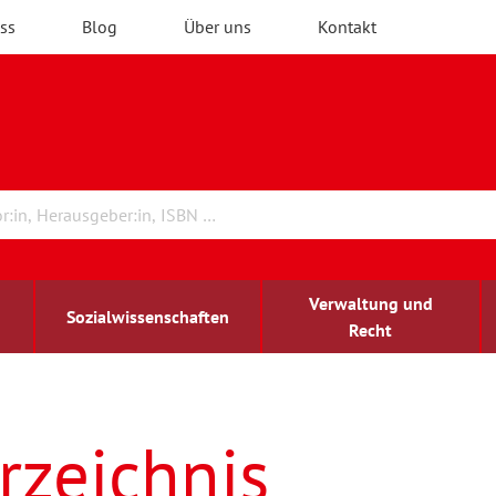
ss
Blog
Über uns
Kontakt
Verwaltung und
Sozialwissenschaften
Recht
rchitektur
ildungsforschung
irchenrecht
Erwachsenenbildung
blind-sehbehindert
rzeichnis