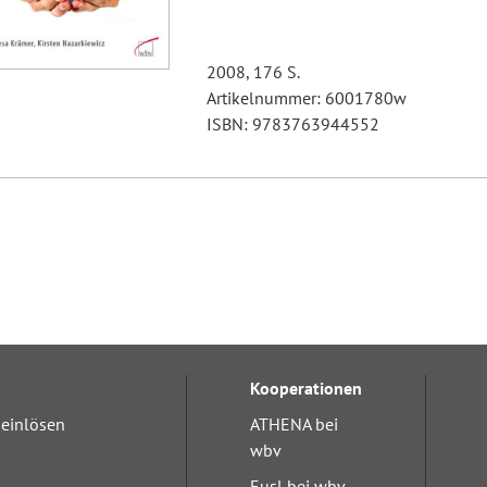
2008, 176 S.
Artikelnummer: 6001780w
ISBN: 9783763944552
Kooperationen
einlösen
ATHENA bei
wbv
Eusl bei wbv