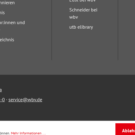
nnieren
Schneider bei
nis
wbv
or:innen und
utb elibrary
e
eichnis
a
-0
·
service@wbv.de
Ableh
können.
Mehr Informationen ...