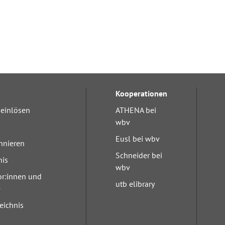
Kooperationen
einlösen
ATHENA bei
wbv
Eusl bei wbv
nnieren
Schneider bei
nis
wbv
or:innen und
utb elibrary
e
eichnis