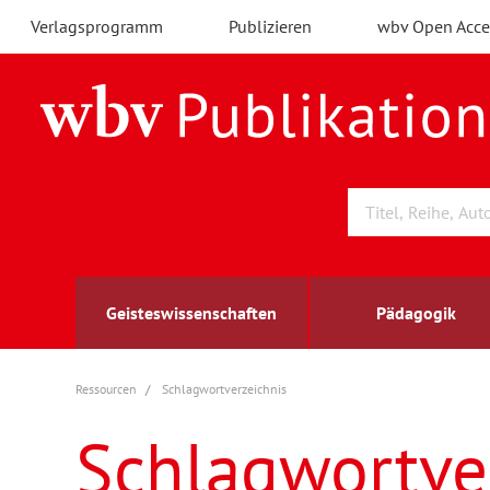
Verlagsprogramm
Publizieren
wbv Open Acce
Geisteswissenschaften
Pädagogik
Ressourcen
Schlagwortverzeichnis
Archäologie
Arbeitsmarktforschung
Berufs- und Wirtschaftspädagogik
Außenwirtschaft
berufsbildung
A
B
K
Schlagwortve