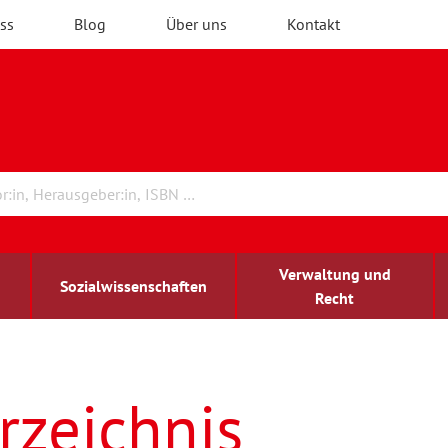
ss
Blog
Über uns
Kontakt
Verwaltung und
Sozialwissenschaften
Recht
rchitektur
ildungsforschung
irchenrecht
Erwachsenenbildung
blind-sehbehindert
rzeichnis