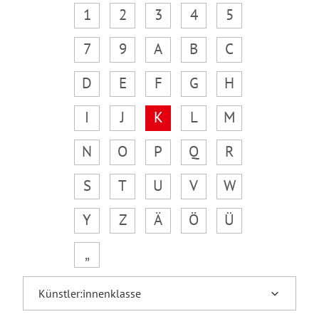
1
2
3
4
5
7
9
A
B
C
D
E
F
G
H
I
J
K
L
M
N
O
P
Q
R
S
T
U
V
W
Y
Z
Ä
Ö
Ü
„