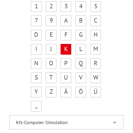
1
2
3
4
5
7
9
A
B
C
D
E
F
G
H
I
J
K
L
M
N
O
P
Q
R
S
T
U
V
W
Y
Z
Ä
Ö
Ü
„